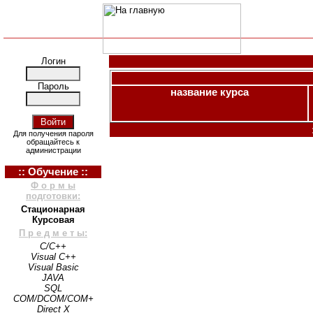
Логин
Пароль
название курса
Для получения пароля
обращайтесь к
администрации
:: Обучение ::
Ф о р м ы
подготовки:
Стационарная
Курсовая
П р е д м е т ы:
C/C++
Visual C++
Visual Basic
JAVA
SQL
COM/DCOM/COM+
Direct X